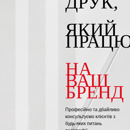
ДРУК,
ЯКИЙ
ПР
АЦ
НА
ВАШ
БРЕНД
Професійно та дбайливо
консультуємо клієнтів з
будь-яких питань