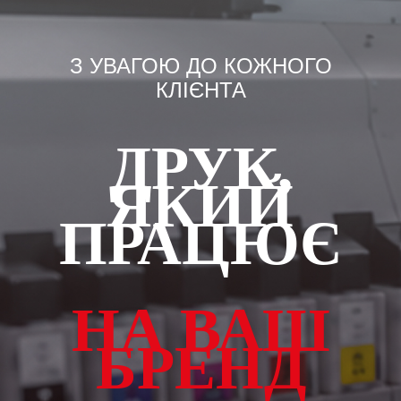
З УВАГОЮ ДО КОЖНОГО
КЛІЄНТА
ДРУК,
ЯКИЙ
ПРАЦЮЄ
НА ВАШ
БРЕНД