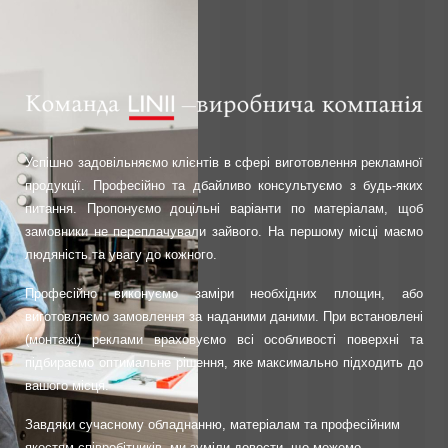
Успішно задовільняємо клієнтів в сфері виготовлення рекламної
продукції.
Професійно та дбайливо консультуємо з будь-яких
питання. Пропонуємо доцільні варіанти по матеріалам, щоб
замовники не переплачували зайвого. На першому місці маємо
людяність та увагу до кожного.
Професійно виконуємо заміри необхідних площин, або
виготовляємо замовлення за наданими даними. При встановлені
(монтажі) реклами враховуємо всі особливості поверхні та
підбираємо оптимальне рішення, яке максимально підходить до
вашого місця.
Завдяки сучасному обладнанню, матеріалам та професійним
якостям співробітників, ми зуміли довести, що можемо