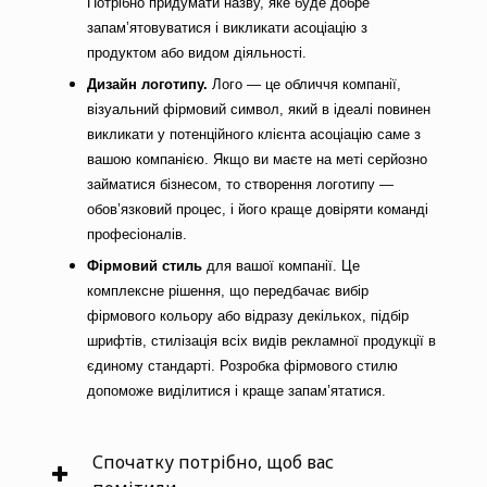
Потрібно придумати назву, яке буде добре
запам’ятовуватися і викликати асоціацію з
продуктом або видом діяльності.
Дизайн логотипу.
Лого — це обличчя компанії,
візуальний фірмовий символ, який в ідеалі повинен
викликати у потенційного клієнта асоціацію саме з
вашою компанією. Якщо ви маєте на меті серйозно
займатися бізнесом, то створення логотипу —
обов’язковий процес, і його краще довіряти команді
професіоналів.
Фірмовий стиль
для вашої компанії. Це
комплексне рішення, що передбачає вибір
фірмового кольору або відразу декількох, підбір
шрифтів, стилізація всіх видів рекламної продукції в
єдиному стандарті. Розробка фірмового стилю
допоможе виділитися і краще запам’ятатися.
Спочатку потрібно, щоб вас